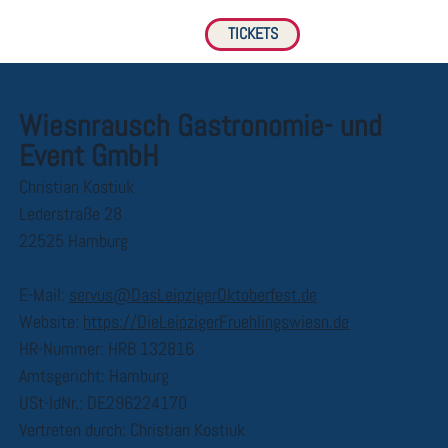
TICKETS
Wiesnrausch Gastronomie- und
Event GmbH
Christian Kostiuk
Lederstraße 28
22525 Hamburg
E-Mail:
servus@DasLeipzigerOktoberfest.de
Website:
https://DieLeipzigerFruehlingswiesn.de
HR-Nummer: HRB 132816
Amtsgericht: Hamburg
USt-IdNr.: DE296224170
Vertreten durch: Christian Kostiuk