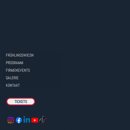
KONTAKT
FRÜHLINGSWIESN
PROGRAMM
servus@dasleipzigeroktoberfest.de
FIRMENEVENTS
M: +49 1577 7417808
GALERIE
T: +494041921063
KONTAKT
TICKETS
DATENSCHUTZ
IMPRESSUM