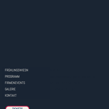
KONTAKT
FRÜHLINGSWIESN
PROGRAMM
servus@dasleipzigeroktoberfest.de
FIRMENEVENTS
M: +49 1577 7417808
GALERIE
T: +494041921063
KONTAKT
TICKETS