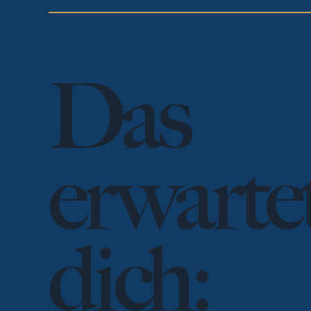
Das
erwarte
dich: