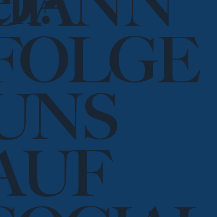
en?
DANN
FOLGE
UNS
AUF