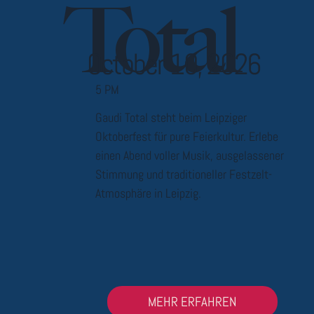
Total
October 10, 2026
5 PM
Gaudi Total steht beim Leipziger
Oktoberfest für pure Feierkultur. Erlebe
einen Abend voller Musik, ausgelassener
Stimmung und traditioneller Festzelt-
Atmosphäre in Leipzig.
MEHR ERFAHREN