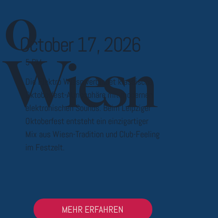
o
October 17, 2026
Wiesn
5 PM
Die Elektro Wiesn verbindet klassische
Oktoberfest-Atmosphäre mit modernen
elektronischen Sounds. Beim Leipziger
Oktoberfest entsteht ein einzigartiger
Mix aus Wiesn-Tradition und Club-Feeling
im Festzelt.
MEHR ERFAHREN