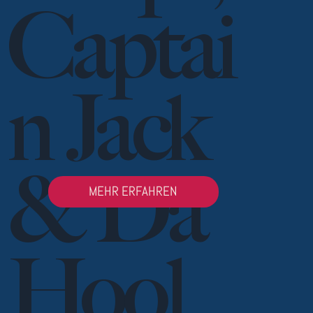
Captai
n Jack
& Da
MEHR ERFAHREN
Hool