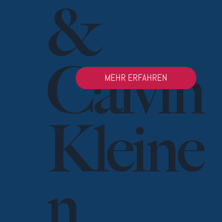
&
Calvin
MEHR ERFAHREN
Kleine
n