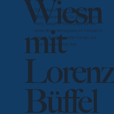
Wiesn
Die Mallorca Wiesn mit Lorenz Büffel &
Calvin Kleinen steht für ausgelassene
Party, bekannte Stimmungshits und
mit
echte Wiesn-Atmosphäre im Festzelt in
Leipzig. Ein Abend voller Energie und
Feierlaune erwartet dich.
Lorenz
Büffel