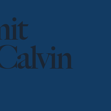
mit
Calvin