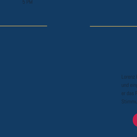
5 PM
Lorenz 
und ein
er das 
Stimmu