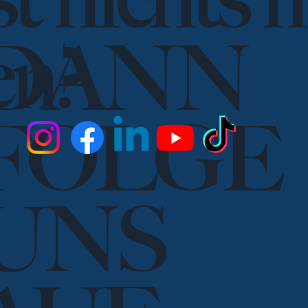
st nichts 
en?
DANN
FOLGE
UNS