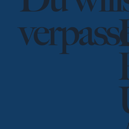
Du will
verpass